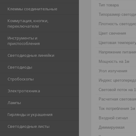
Тип тoвара
Клеммы соединительные
Типоразмер светод
Коммутация, кнопки,
Плотность светоди
переключатели
Цвет свечения
Инструменты и
Цветовая температ
приспособления
Напряжение питани
Светодиодные линейки
Мощность на 1м
Светодиоды
Угол излучения
Стробоскопы
Индекс цветоперед
Световой поток на 
Электротехника
Расчетная светова
Лампы
Ток потребления 1м
Гирлянды и украшения
Входной сигнал
Светодиодные листы
Диммируемая