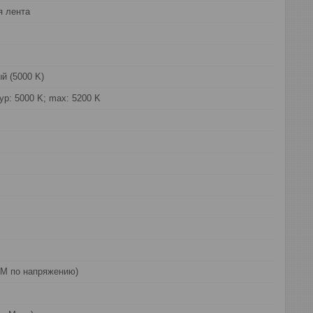
я лента
й (5000 K)
typ: 5000 K; max: 5200 K
 по напряжению)