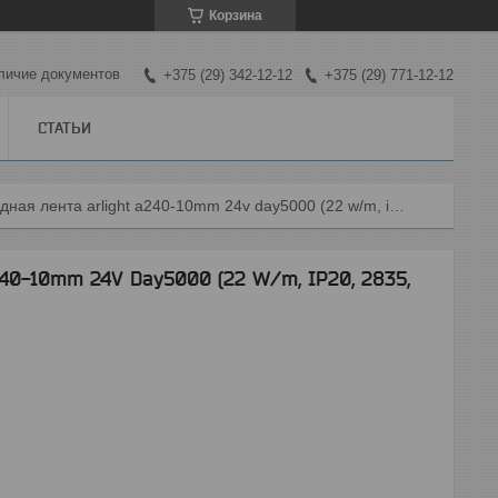
Корзина
личие документов
+375 (29) 342-12-12
+375 (29) 771-12-12
СТАТЬИ
Светодиодная лента arlight a240-10mm 24v day5000 (22 w/m, ip20, 2835, 5m) [l]
40-10mm 24V Day5000 (22 W/m, IP20, 2835,