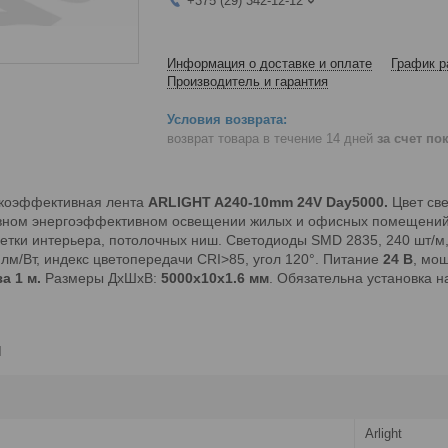
+375 (29) 342-12-12
Информация о доставке и оплате
График р
Производитель и гарантия
возврат товара в течение 14 дней
за счет по
коэффективная лента
ARLIGHT A240-10mm 24V Day5000.
Цвет св
вном энергоэффективном освещении жилых и офисных помещений, 
етки интерьера, потолочных ниш. Светодиоды SMD 2835, 240 шт/м,
лм/Вт, индекс цветопередачи CRI>85, угол 120°. Питание
24 В
, мо
а 1 м.
Размеры ДхШхВ:
5000x10x1.6 мм
.
Обязательна установка 
и
Arlight