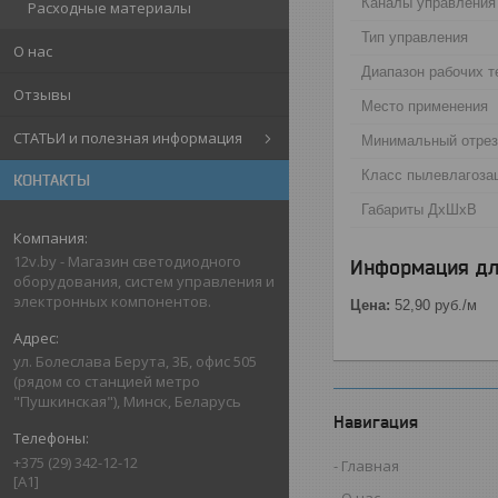
Каналы управления
Расходные материалы
Тип управления
О нас
Диапазон рабочих т
Отзывы
Место применения
СТАТЬИ и полезная информация
Минимальный отрез
Класс пылевлагоз
КОНТАКТЫ
Габариты ДхШхВ
12v.by - Магазин светодиодного
Информация дл
оборудования, систем управления и
электронных компонентов.
Цена:
52,90
руб.
/м
ул. Болеслава Берута, 3Б, офис 505
(рядом со станцией метро
"Пушкинская"), Минск, Беларусь
Навигация
+375 (29) 342-12-12
Главная
[A1]
О нас