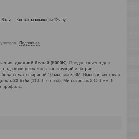
аботы
Контакты компании 12v.by
купателя
Подробнее
ечения:
дневной белый (5000K)
.
Предназначена для
подсветки рекламных конструкций и витрин,
 белая плата шириной 10 мм, скотч 3M. Высокая световая
щность
22 Вт/м
(110 Вт на 5 м). Мин.отрезок 33.33 мм, 8
на профиль.