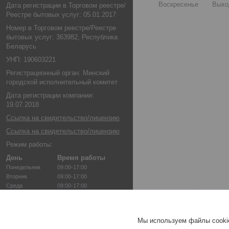
Воскресенье
Выхо
Дата регистрации в Торговом реестре/
Реестре бытовых услуг: 05.01.2017
Номер в Торговом реестре/Реестре
бытовых услуг: 363982, Республика
Беларусь
УНП: 190603221
Регистрационный орган: Минский
городской исполнительный комитет
Дата регистрации компании:
19.07.2018
Ссылка на свидетельство/лицензию
Ссылка на свидетельство/лицензию
Режим работы:
День
Время работы
Понедельник
09:00-17:00
Вторник
09:00-17:00
Среда
09:00-17:00
Четверг
09:00-17:00
Пятница
09:00-17:00
Суббота
Выходной
Мы используем файлы cookie
Воскресенье
Выходной