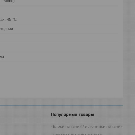
 - Mono)
max: 45 °C
мещении
мм
Популярные товары
Блоки питания / источники питания
Управление освещением