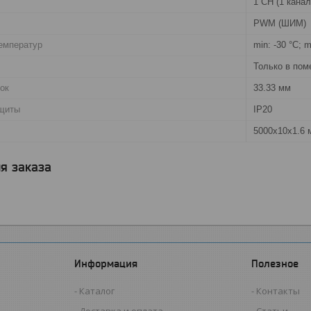
1 CH (1 канал
PWM (ШИМ)
емператур
min: -30 °C; 
Только в по
ок
33.33 мм
ащиты
IP20
5000х10х1.6 
я заказа
Информация
Полезное
Каталог
Контакты
Доставка и оплата
Статьи