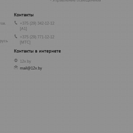
тов.
+375 (29) 342-12-12
[A1]
+375 (29) 771-12-12
арусь
[МТС]
12v.by
mail@12v.by