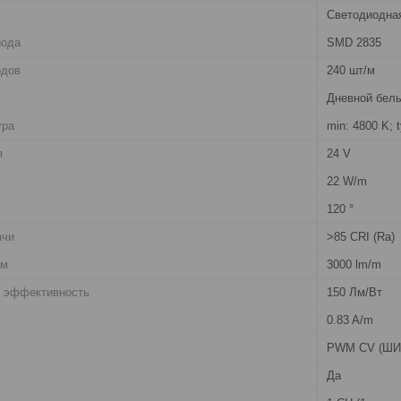
Светодиодна
иода
SMD 2835
одов
240 шт/м
Дневной белы
ура
min: 4800 K; 
я
24 V
22 W/m
120 °
ачи
>85 CRI (Ra)
1м
3000 lm/m
я эффективность
150 Лм/Вт
0.83 A/m
PWM СV (ШИМ
Да