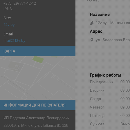
+375 (29) 771-12-12
[МТС]
12v.by - Магазин 
12v.by
ул. Болеслава Бер
mail@12v.by
КАРТА
График работы
Понедельник
09:00
Вторник
09:00
Среда
09:00
ИНФОРМАЦИЯ ДЛЯ ПОКУПАТЕЛЯ
Четверг
09:00
Пятница
09:00
ИП Радевич Александр Леонардович
Суббота
Выхо
220019, г. Минск, ул. Лобанка 81-138