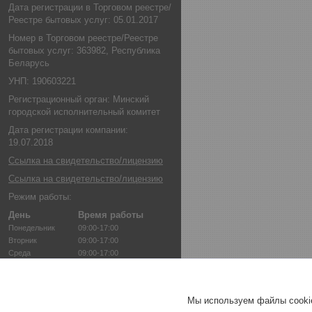
Дата регистрации в Торговом реестре/
Реестре бытовых услуг: 05.01.2017
Номер в Торговом реестре/Реестре
бытовых услуг: 363982, Республика
Беларусь
УНП: 190603221
Регистрационный орган: Минский
городской исполнительный комитет
Дата регистрации компании:
19.07.2018
Ссылка на свидетельство/лицензию
Ссылка на свидетельство/лицензию
Режим работы:
День
Время работы
Понедельник
09:00-17:00
Вторник
09:00-17:00
Среда
09:00-17:00
Четверг
09:00-17:00
Пятница
09:00-17:00
Суббота
Выходной
Мы используем файлы cookie
Воскресенье
Выходной