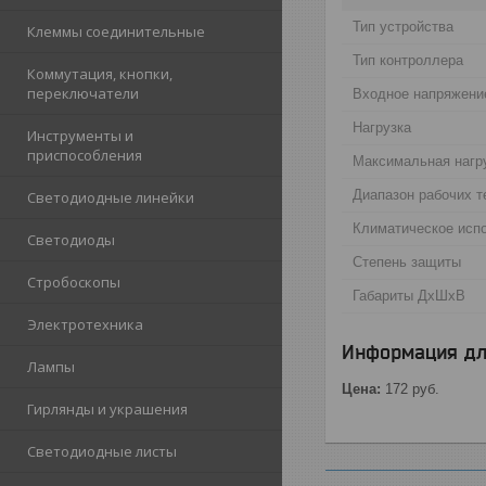
Тип устройства
Клеммы соединительные
Тип контроллера
Коммутация, кнопки,
переключатели
Входное нaпряжени
Нагрузка
Инструменты и
приспособления
Максимальная нагр
Диапазон рабочих т
Светодиодные линейки
Климатическое исп
Светодиоды
Степень защиты
Стробоскопы
Габариты ДхШхВ
Электротехника
Информация дл
Лампы
Цена:
172
руб.
Гирлянды и украшения
Светодиодные листы