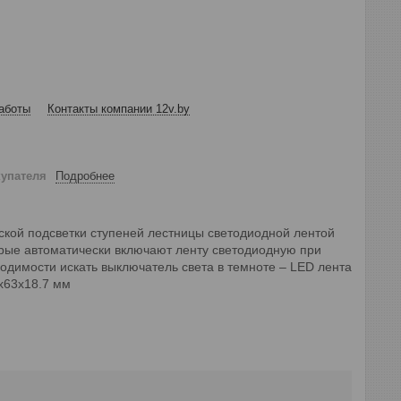
аботы
Контакты компании 12v.by
купателя
Подробнее
кой подсветки ступеней лестницы светодиодной лентой
торые автоматически включают ленту светодиодную при
одимости искать выключатель света в темноте – LED лента
0х63х18.7 мм