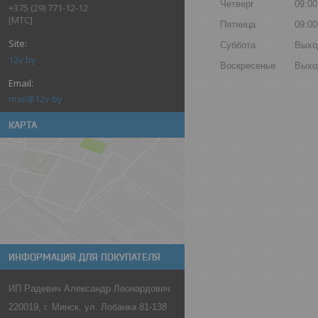
Четверг
09:00
+375 (29) 771-12-12
[МТС]
Пятница
09:00
Суббота
Выхо
12v.by
Воскресенье
Выхо
mail@12v.by
КАРТА
ИНФОРМАЦИЯ ДЛЯ ПОКУПАТЕЛЯ
ИП Радевич Александр Леонардович
220019, г. Минск, ул. Лобанка 81-138