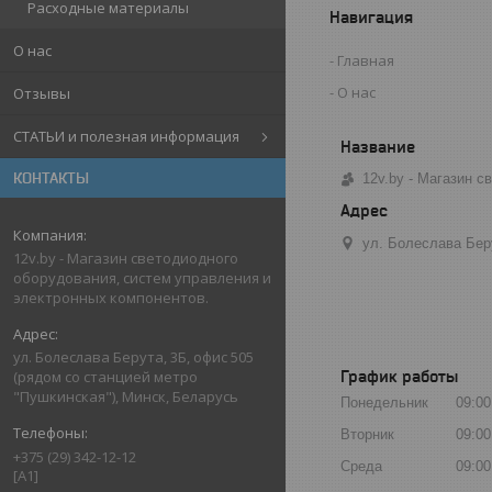
Расходные материалы
Навигация
О нас
Главная
О нас
Отзывы
СТАТЬИ и полезная информация
КОНТАКТЫ
12v.by - Магазин 
ул. Болеслава Бер
12v.by - Магазин светодиодного
оборудования, систем управления и
электронных компонентов.
ул. Болеслава Берута, 3Б, офис 505
График работы
(рядом со станцией метро
"Пушкинская"), Минск, Беларусь
Понедельник
09:00
Вторник
09:00
+375 (29) 342-12-12
Среда
09:00
[A1]