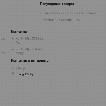
Популярные товары
Блоки питания / источники питания
Управление освещением
тов.
+375 (29) 342-12-12
[A1]
+375 (29) 771-12-12
арусь
[МТС]
12v.by
mail@12v.by