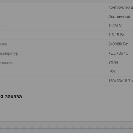
Контроллер д
Лестничный
е
12/24 V
7.5-15 Вт
узка
240/480 Вт
емператур
+1...+35 °C
олнение
УХЛ4
IP20
180х63х18.7 
я заказа