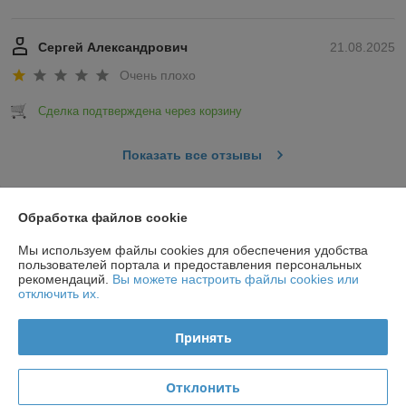
Сергей Александрович
21.08.2025
Очень плохо
Сделка подтверждена через корзину
Показать все отзывы
О нас
Обработка файлов cookie
Мы используем файлы cookies для обеспечения удобства
Контакты
пользователей портала и предоставления персональных
рекомендаций.
Вы можете настроить файлы cookies или
отключить их.
Доставка и оплата
Принять
График работы
Отклонить
Полная версия сайта