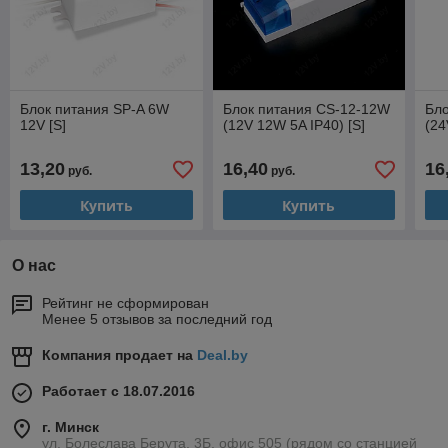
Блок питания SP-A 6W
Блок питания CS-12-12W
Бл
12V [S]
(12V 12W 5A IP40) [S]
(24
13,20
16,40
16
руб.
руб.
Купить
Купить
О нас
Рейтинг не сформирован
Менее 5 отзывов за последний год
Компания продает на
Deal.by
Работает с 18.07.2016
г. Минск
ул. Болеслава Берута, 3Б, офис 505 (рядом со станцией