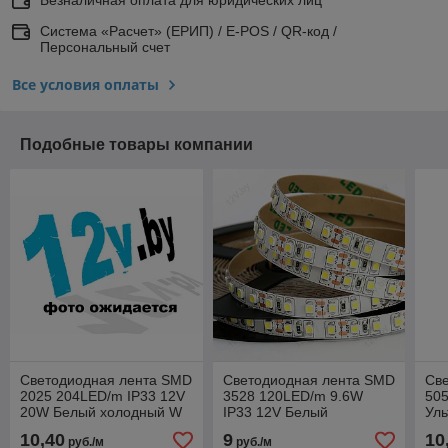
Система «Расчет» (ЕРИП) / E-POS / QR-код /
Персональный счет
Все условия оплаты
Подобные товары компании
Светодиодная лента SMD
Светодиодная лента SMD
Св
2025 204LED/m IP33 12V
3528 120LED/m 9.6W
505
20W Белый холодный W
IP33 12V Белый
Уль
[S]
холодный [S]
10,40
9
10
руб./м
руб./м