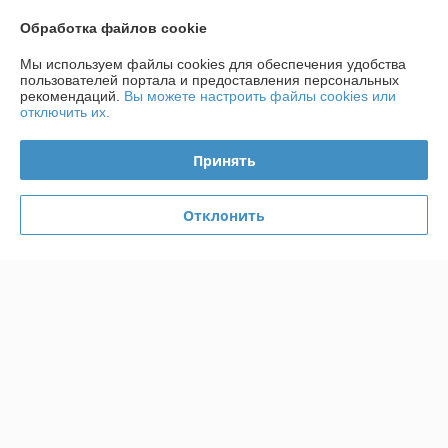
Обработка файлов cookie
О нас
Мы используем файлы cookies для обеспечения удобства
пользователей портала и предоставления персональных
рекомендаций.
Вы можете настроить файлы cookies или
Контакты
отключить их.
Доставка и оплата
Принять
График работы
Отклонить
Полная версия сайта
Политика обработки cookies
Сайт создан на платформе Deal.by
Информация для покупателя
Индивидуальный предприниматель:
ИП Радевич Александр