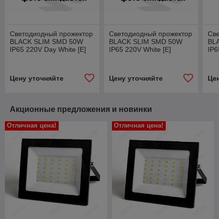
Светодиодный прожектор
Светодиодный прожектор
Св
BLACK SLIM SMD 50W
BLACK SLIM SMD 50W
BL
IP65 220V Day White [E]
IP65 220V White [E]
IP6
Цену уточняйте
Цену уточняйте
Це
Акционные предложения и новинки
Отличная цена!
Отличная цена!