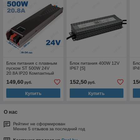
Блок питания с плавным
Блок питания 400W 12V
Бло
пуском ST 500W 24V
IP67 [S]
IP4
20.8A IP20 Компактный
[L]
149,60
152,50
15
руб.
руб.
Купить
Купить
О нас
Рейтинг не сформирован
Менее 5 отзывов за последний год