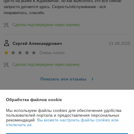
где-то на рынке в Ждановичах, но как выяснлось это всё сейчас 
запросто делается здесь. Скорость/обслуживание - всё 
понравилось, спасибо.
Сделка подтверждена через корзину
Сергей Александрович
21.08.2025
Очень плохо
Сделка подтверждена через корзину
Показать все отзывы
О нас
Обработка файлов cookie
Мы используем файлы cookies для обеспечения удобства
Контакты
пользователей портала и предоставления персональных
рекомендаций.
Вы можете настроить файлы cookies или
отключить их.
Доставка и оплата