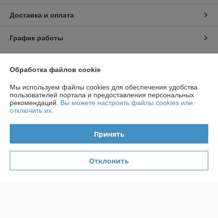
Доставка и оплата
График работы
Полная версия сайта
Обработка файлов cookie
Политика обработки cookies
Мы используем файлы cookies для обеспечения удобства
пользователей портала и предоставления персональных
рекомендаций.
Вы можете настроить файлы cookies или
Сайт создан на платформе Deal.by
отключить их.
Принять
Информация для покупателя
Индивидуальный предприниматель:
ИП Радевич Александр
Отклонить
Леонардович
220019, г. Минск, ул. Лобанка 81-138
Регистрационный номер ЕГР: 190603221
УНП: 190603221
Регистрационный орган: Минский городской исполнительный комитет