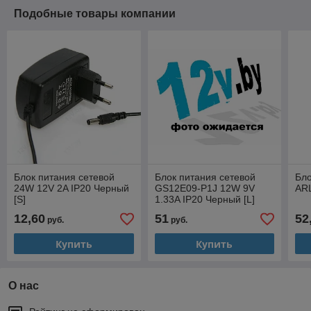
Подобные товары компании
Блок питания сетевой
Блок питания сетевой
Бло
24W 12V 2A IP20 Черный
GS12E09-P1J 12W 9V
ARL
[S]
1.33A IP20 Черный [L]
12,60
51
52
руб.
руб.
Купить
Купить
О нас