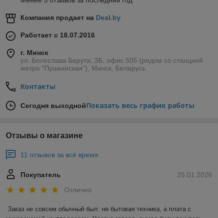
Менее 5 отзывов за последний год
Мастерские и гаражи
— создание мощных рабочих
светильников.
Компания продает на
Deal.by
Декоративная подсветка
— нестандартные
интерьерные и экстерьерные решения.
Работает с 18.07.2016
Преимущества светодиодных матриц 220V
г. Минск
Прямое подключение
— работа от сети 220В без
ул. Болеслава Берута, 3Б, офис 505 (рядом со станцией
метро "Пушкинская"), Минск, Беларусь
драйвера упрощает установку и снижает затраты.
Высокая яркость
— мощный световой поток при
Контакты
компактных размерах.
Энергоэффективность
— минимальное
Показать весь график работы
Сегодня выходной
энергопотребление при высокой светоотдаче.
Долговечность
— срок службы до 50 000 часов.
Отзывы о магазине
Компактность и универсальность
— можно
интегрировать в разные типы светильников.
11 отзывов за всё время
Надежность
— устойчивость к перепадам
напряжения, вибрациям и температурным
Покупатель
25.01.2026
колебаниям.
Отлично
Почему выбирают светодиодные матрицы 220V
в 12v.by
Заказ не совсем обычный был: не бытовая техника, а плата с 
Широкий ассортимент
— модели разной