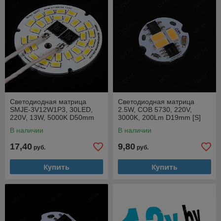
Светодиодные матрицы отличаются высокой яркостью при
относительно низком энергопотреблении, что делает их
экономически выгодными. При установке на алюминиевый
радиатор они обеспечивают длительный срок службы и
стабильный световой поток. Светодиодные матрицы 220
вольт являются универсальным и эффективным решением
для самых разных задач современного освещения.
Компания
12v.by
предлагает широкий выбор
светодиодных
матриц 220V
в Минске с доставкой по всей Беларуси,
обеспечивая высокое качество и надежность каждой
Светодиодная матрица
Светодиодная матрица
позиции.
SMJE-3V12W1P3, 30LED,
2.5W, COB 5730, 220V,
220V, 13W, 5000K D50mm
3000K, 200Lm D19mm [S]
[S]
В наличии
В наличии
17,40
9,80
руб.
руб.
Купить
Купить