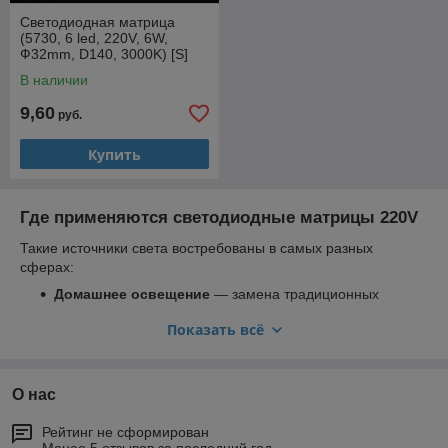
Светодиодная матрица
(5730, 6 led, 220V, 6W,
Ф32mm, D140, 3000K) [S]
В наличии
9,60
руб.
Купить
Где применяются светодиодные матрицы 220V
Такие источники света востребованы в самых разных
сферах:
Домашнее освещение
— замена традиционных
ламп, создание ярких светильников и потолочных
Показать всё
световых панелей.
Коммерческое освещение
— витрины, магазины,
выставочные стенды.
О нас
Уличное и промышленное освещение
— фонари,
прожекторы, подсветка архитектурных объектов.
Рейтинг не сформирован