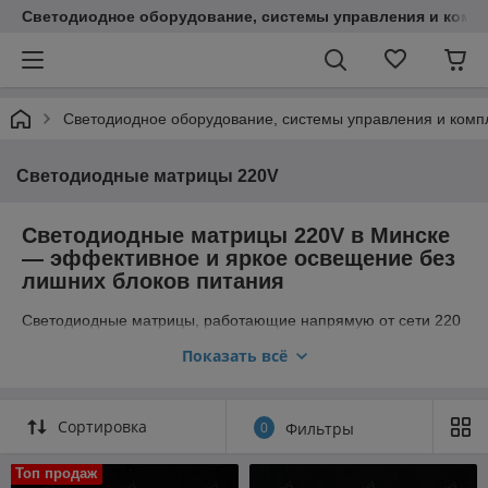
Светодиодное оборудование, системы управления и комп
Светодиодное оборудование, системы управления и ком
Светодиодные матрицы 220V
Светодиодные матрицы 220V в Минске
— эффективное и яркое освещение без
лишних блоков питания
Светодиодные матрицы, работающие напрямую от сети 220
вольт, представляют собой высокотехнологичные модули,
Показать всё
объединяющие светоизлучающие кристаллы и драйвер на
одной подложке. Основная цель создания таких устройств
заключается в максимальном упрощении конструкции
светильника за счет исключения внешнего блока питания.
Сортировка
0
Фильтры
Благодаря технологии DOB (Driver on Board) компоненты
управления располагаются непосредственно на корпусе
Топ продаж
матрицы, что существенно экономит пространство.