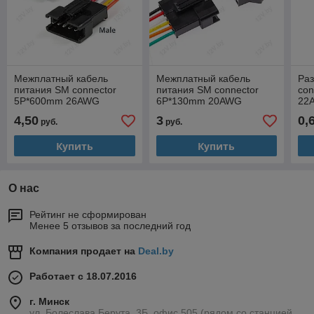
Межплатный кабель
Межплатный кабель
Ра
питания SM connector
питания SM connector
co
5P*600mm 26AWG
6P*130mm 20AWG
22
(Комплект M+F)
Female
4,50
3
0,
руб.
руб.
Купить
Купить
О нас
Рейтинг не сформирован
Менее 5 отзывов за последний год
Компания продает на
Deal.by
Работает с 18.07.2016
г. Минск
ул. Болеслава Берута, 3Б, офис 505 (рядом со станцией