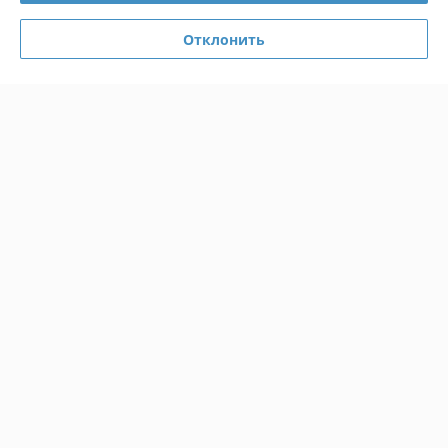
Отклонить
Сергей Александрович
21.08.2025
Очень плохо
Сделка подтверждена через корзину
Показать все отзывы
О нас
Контакты
Доставка и оплата
График работы
Полная версия сайта