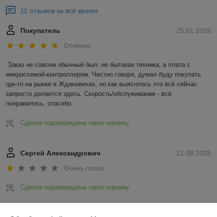
11 отзывов за всё время
Покупатель
25.01.2026
Отлично
Заказ не совсем обычный был: не бытовая техника, а плата с 
микросхемой-контроллером. Честно говоря, думал буду покупать 
где-то на рынке в Ждановичах, но как выяснлось это всё сейчас 
запросто делается здесь. Скорость/обслуживание - всё 
понравилось, спасибо.
Сделка подтверждена через корзину
Сергей Александрович
21.08.2025
Очень плохо
Сделка подтверждена через корзину
Показать все отзывы