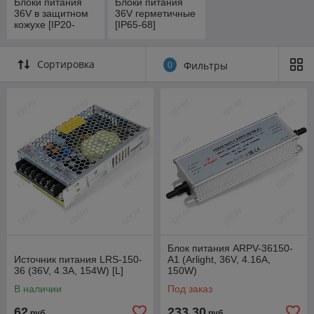
Блоки питания
Блоки питания
36V в защитном
36V герметичные
кожухе [IP20-
[IP65-68]
IP44]
Сортировка
0
Фильтры
Блок питания ARPV-36150-
Источник питания LRS-150-
A1 (Arlight, 36V, 4.16A,
36 (36V, 4.3A, 154W) [L]
150W)
В наличии
Под заказ
62
233,30
руб.
руб.