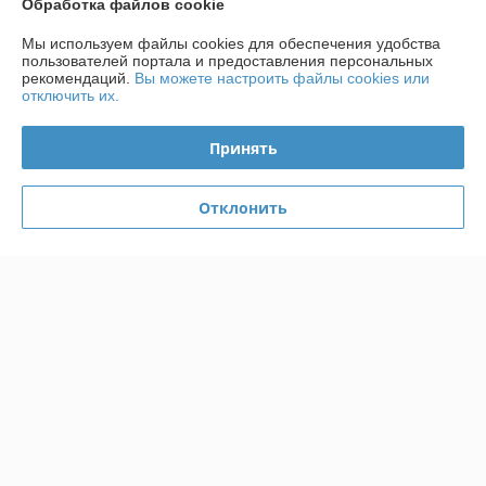
Обработка файлов cookie
Мы используем файлы cookies для обеспечения удобства
О нас
пользователей портала и предоставления персональных
рекомендаций.
Вы можете настроить файлы cookies или
отключить их.
Контакты
Принять
Доставка и оплата
Отклонить
График работы
Полная версия сайта
Политика обработки cookies
Сайт создан на платформе Deal.by
Информация для покупателя
Индивидуальный предприниматель:
ИП Радевич Александр
Леонардович